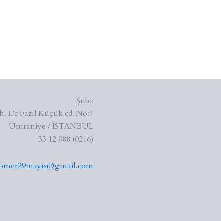
Şube
. Dr Fazıl Küçük cd. No:4
Ümraniye / İSTANBUL
(0216) 988 12 33
romer29mayis@gmail.com