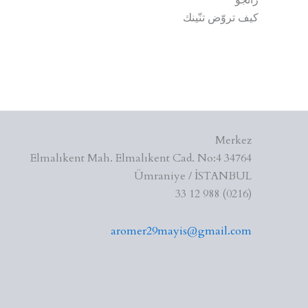
كيف تروّض تنّينك
Merkez
Elmalıkent Mah. Elmalıkent Cad. No:4 34764
Ümraniye / İSTANBUL
(0216) 988 12 33
aromer29mayis@gmail.com