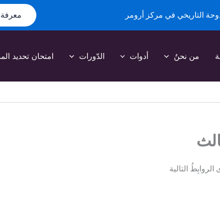
دوحة التاريخي في مركز أرومر
معرفة ا
ة
من نحنُ
أدوات
الدّورات
امتحان تحديد ال
الث
وابِطُ التالية