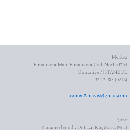
Merkez
Elmalıkent Mah. Elmalıkent Cad. No:4 34764
Ümraniye / İSTANBUL
(0216) 988 12 33
aromer29mayis@gmail.com
Şube
Yamanevler mh. Dr Fazıl Küçük cd. No:4