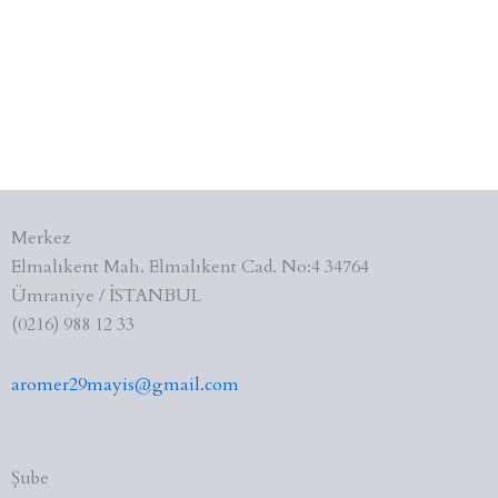
Merkez
Elmalıkent Mah. Elmalıkent Cad. No:4 34764
Ümraniye / İSTANBUL
(0216) 988 12 33
aromer29mayis@gmail.com
Şube