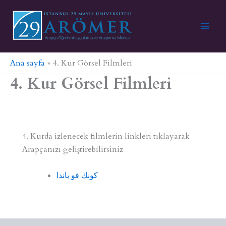
İçeriğe
atla
Ana sayfa
4. Kur Görsel Filmleri
4. Kur Görsel Filmleri
4. Kurda izlenecek filmlerin linkleri tıklayarak
Arapçanızı geliştirebilirsiniz
كونك فو باندا