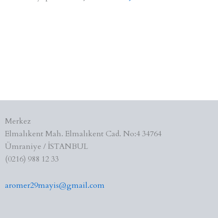
Merkez
Elmalıkent Mah. Elmalıkent Cad. No:4 34764
Ümraniye / İSTANBUL
(0216) 988 12 33
aromer29mayis@gmail.com