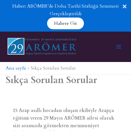
Haber: ARÖMER’de Doha Tarihî Sözlüğü Semineri
Gerçekleştirildi
Habere Git
İçeriğe
atla
Ana sayfa
Sıkça Sorulan Sorular
Sıkça Sorulan Sorular
15 Arap asıllı hocadan oluşan ekibiyle Arapça
eğitimi veren 29 Mayıs ARÖMER ailesi olarak
sizi aramızda görmekten memnuniyet