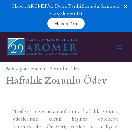
Haber: ARÖMER’de Doha Tarihî Sözlüğü Semineri
Gerçekleştirildi
Habere Git
İçeriğe
atla
Ana sayfa
Haftalık Zorunlu Ödev
Haftalık Zorunlu Ödev
“Hediye” diye adlandırdığımız haftalık zorunlu
ödevlerimiz kurun başında öğrenciye
verilmektedir. Ödevleri; verilen bu hediyeler