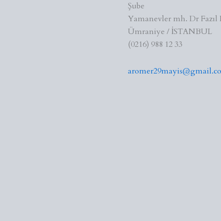
Şube
Yamanevler mh. Dr Fazıl 
Ümraniye / İSTANBUL
(0216) 988 12 33
aromer29mayis@gmail.c