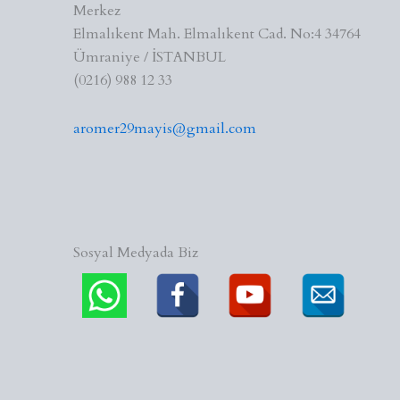
Merkez
Elmalıkent Mah. Elmalıkent Cad. No:4 34764
Ümraniye / İSTANBUL
(0216) 988 12 33
aromer29mayis@gmail.com
Sosyal Medyada Biz