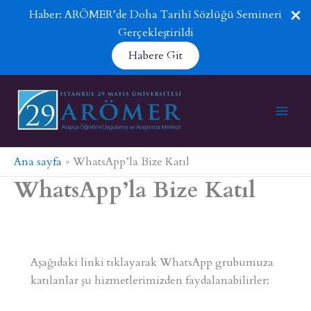
Haber: ARÖMER’de Doha Tarihî Sözlüğü Semineri
Gerçekleştirildi
Habere Git
İçeriğe
atla
Ana sayfa
WhatsApp’la Bize Katıl
WhatsApp’la Bize Katıl
Aşağıdaki linki tıklayarak WhatsApp grubumuza
katılanlar şu hizmetlerimizden faydalanabilirler: