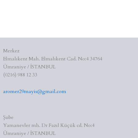
Merkez
Elmalıkent Mah. Elmalıkent Cad. No:4 34764
Ümraniye / İSTANBUL
(0216) 988 12 33
aromer29mayis@gmail.com
Şube
Yamanevler mh. Dr Fazıl Küçük cd. No:4
Ümraniye / İSTANBUL