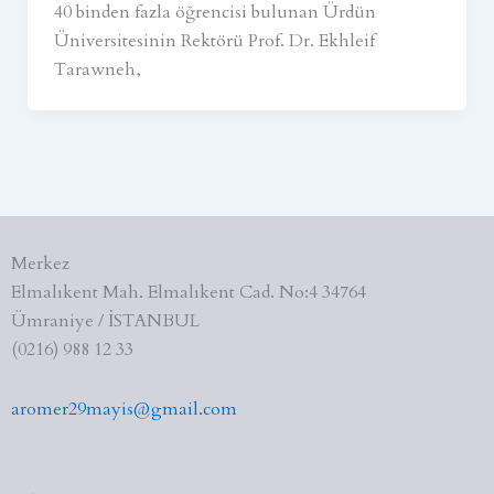
40 binden fazla öğrencisi bulunan Ürdün
Üniversitesinin Rektörü Prof. Dr. Ekhleif
Tarawneh,
Merkez
Elmalıkent Mah. Elmalıkent Cad. No:4 34764
Ümraniye / İSTANBUL
(0216) 988 12 33
aromer29mayis@gmail.com