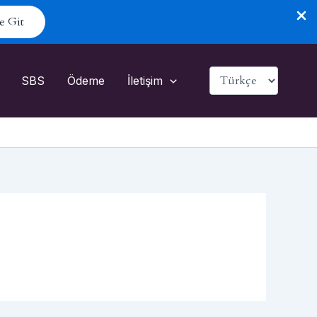
e Git
Dil
SBS
Ödeme
İletişim
Seç