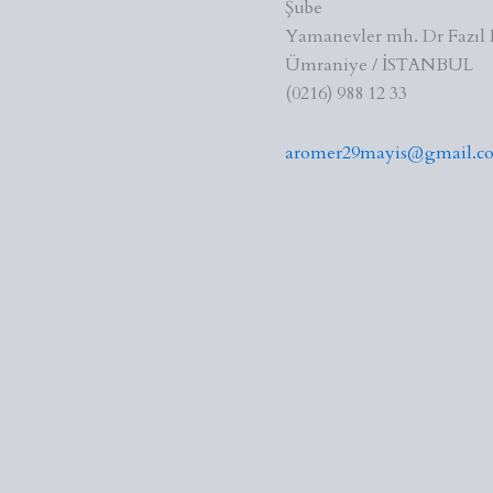
Şube
Yamanevler mh. Dr Fazıl 
Ümraniye / İSTANBUL
(0216) 988 12 33
aromer29mayis@gmail.c