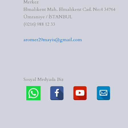
Merkez
Elmalıkent Mah. Elmalıkent Cad. No:4 34764
Ümraniye / İSTANBUL
(0216) 988 12 33
aromer29mayis@gmail.com
Sosyal Medyada Biz