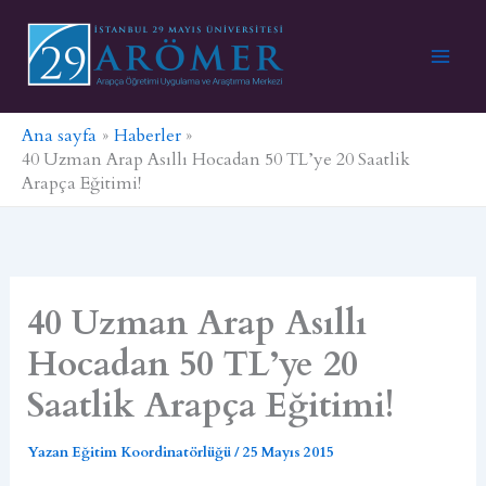
İçeriğe
atla
Ana sayfa
Haberler
40 Uzman Arap Asıllı Hocadan 50 TL’ye 20 Saatlik
Arapça Eğitimi!
40 Uzman Arap Asıllı
Hocadan 50 TL’ye 20
Saatlik Arapça Eğitimi!
Yazan
Eğitim Koordinatörlüğü
/
25 Mayıs 2015