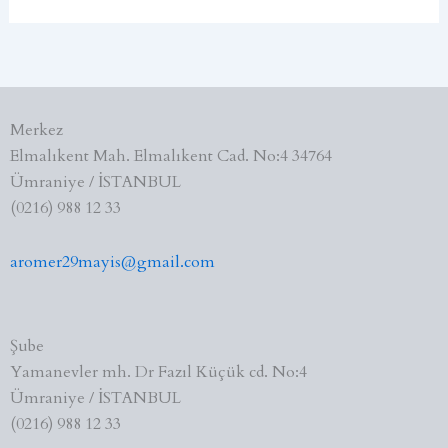
Merkez
Elmalıkent Mah. Elmalıkent Cad. No:4 34764
Ümraniye / İSTANBUL
(0216) 988 12 33
aromer29mayis@gmail.com
Şube
Yamanevler mh. Dr Fazıl Küçük cd. No:4
Ümraniye / İSTANBUL
(0216) 988 12 33