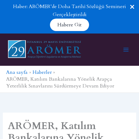
Haber: ARÖMER’de Doha Tarihî Sözlüğü Semineri
Gerçekleştirildi
Habere Git
İçeriğe
atla
Ana sayfa
Haberler
ARÖMER, Katılım Bankalarına Yönelik Arapça
Yeterlilik Sınavlarını Sürdürmeye Devam Ediyor
ARÖMER, Katılım
Bankalarına Yönelik