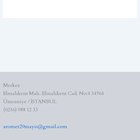
Merkez
Elmalıkent Mah. Elmalıkent Cad. No:4 34764
Ümraniye / İSTANBUL
(0216) 988 12 33
aromer29mayis@gmail.com