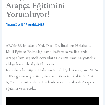
Arapça Eğitimini
Yorumluyor!
Yazan
Betül
/
7 Aralık 2015
ARÖMER Müdürü Yrd. Doç. Dr. İbrahim Helalşah,
Milli Eğitim Bakanlığının ilköğretim ve liselerde
Arapça’nın seçmeli ders olarak okutulmasına yönelik
aldığı karar ile ilgili El Cezire
Kanalına konuştu. Hükümetin aldığı karara göre 2016-
2017 eğitim-öğretim yılından itibaren ilkokul 2, 3, 4, 5,
6, 7 ve 8. sınıflarda ve liselerde seçmeli olarak Arapça
eğitimi verilecek..