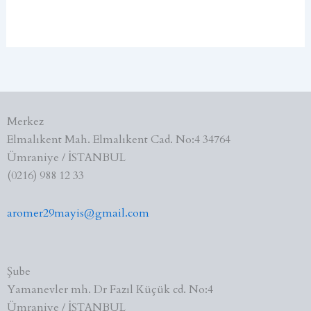
Merkez
Elmalıkent Mah. Elmalıkent Cad. No:4 34764
Ümraniye / İSTANBUL
(0216) 988 12 33
aromer29mayis@gmail.com
Şube
Yamanevler mh. Dr Fazıl Küçük cd. No:4
Ümraniye / İSTANBUL