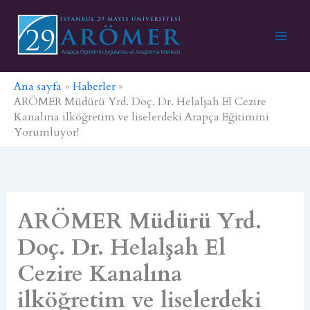
İçeriğe
atla
Ana sayfa
Haberler
ARÖMER Müdürü Yrd. Doç. Dr. Helalşah El Cezire
Kanalına ilköğretim ve liselerdeki Arapça Eğitimini
Yorumluyor!
ARÖMER Müdürü Yrd.
Doç. Dr. Helalşah El
Cezire Kanalına
ilköğretim ve liselerdeki