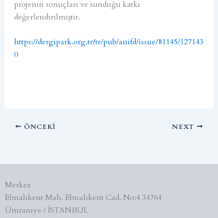
projenin sonuçları ve sunduğu katkı
değerlendirilmiştir.
https://dergipark.org.tr/tr/pub/auifd/issue/81145/127143
0
ÖNCEKI
NEXT
Merkez
Elmalıkent Mah. Elmalıkent Cad. No:4 34764
Ümraniye / İSTANBUL