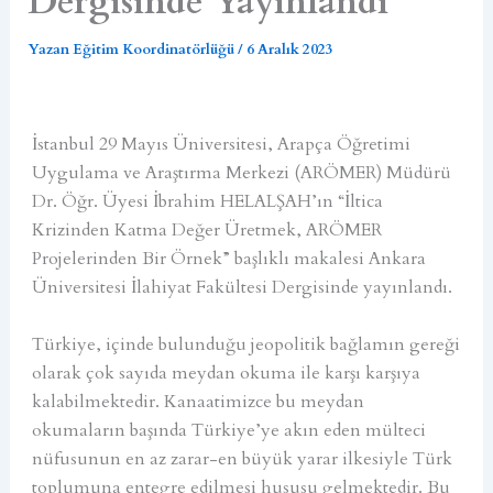
Dergisinde Yayınlandı
Yazan
Eğitim Koordinatörlüğü
/
6 Aralık 2023
İstanbul 29 Mayıs Üniversitesi, Arapça Öğretimi
Uygulama ve Araştırma Merkezi (ARÖMER) Müdürü
Dr. Öğr. Üyesi İbrahim HELALŞAH’ın “İltica
Krizinden Katma Değer Üretmek, ARÖMER
Projelerinden Bir Örnek” başlıklı makalesi Ankara
Üniversitesi İlahiyat Fakültesi Dergisinde yayınlandı.
Türkiye, içinde bulunduğu jeopolitik bağlamın gereği
olarak çok sayıda meydan okuma ile karşı karşıya
kalabilmektedir. Kanaatimizce bu meydan
okumaların başında Türkiye’ye akın eden mülteci
nüfusunun en az zarar-en büyük yarar ilkesiyle Türk
toplumuna entegre edilmesi hususu gelmektedir. Bu