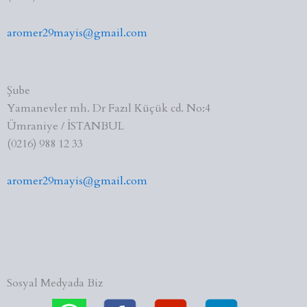
aromer29mayis@gmail.com
Şube
Yamanevler mh. Dr Fazıl Küçük cd. No:4
Ümraniye / İSTANBUL
(0216) 988 12 33
aromer29mayis@gmail.com
Sosyal Medyada Biz