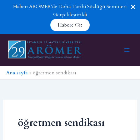
Haber: ARÖMER’de Doha Tarihî Sözlüğü Semineri
Gerçekleştirildi
Habere Git
İçeriğe
atla
Ana sayfa
öğretmen sendikası
öğretmen sendikası