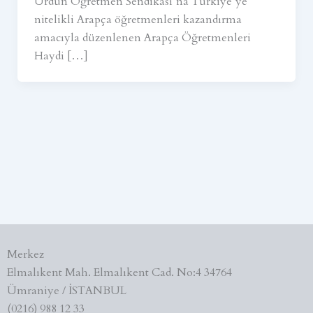
Ürdün Öğretmen Sendikası’na Türkiye’ye
nitelikli Arapça öğretmenleri kazandırma
amacıyla düzenlenen Arapça Öğretmenleri
Haydi […]
Merkez
Elmalıkent Mah. Elmalıkent Cad. No:4 34764
Ümraniye / İSTANBUL
(0216) 988 12 33