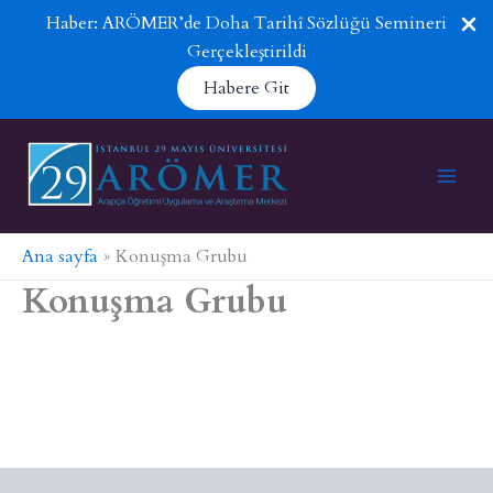
Haber: ARÖMER’de Doha Tarihî Sözlüğü Semineri
Gerçekleştirildi
Habere Git
İçeriğe
atla
Ana sayfa
Konuşma Grubu
Konuşma Grubu