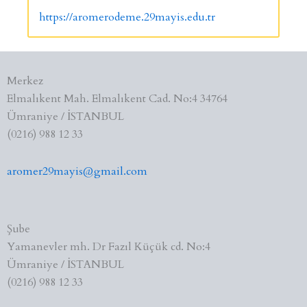
https://aromerodeme.29mayis.edu.tr
Merkez
Elmalıkent Mah. Elmalıkent Cad. No:4 34764
Ümraniye / İSTANBUL
(0216) 988 12 33
aromer29mayis@gmail.com
Şube
Yamanevler mh. Dr Fazıl Küçük cd. No:4
Ümraniye / İSTANBUL
(0216) 988 12 33