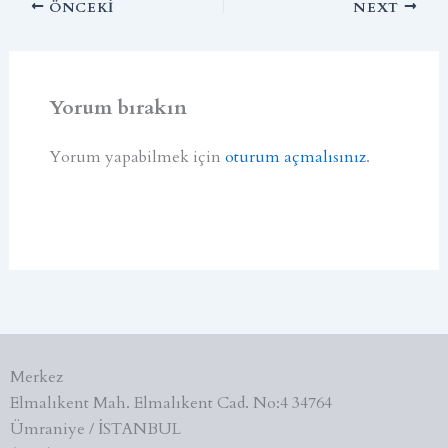
ÖNCEKI
NEXT
Yorum bırakın
Yorum yapabilmek için
oturum açmalısınız
.
Merkez
Elmalıkent Mah. Elmalıkent Cad. No:4 34764
Ümraniye / İSTANBUL