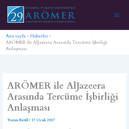
İçeriğe
atla
Ana sayfa
Haberler
ARÖMER ile AlJazeera Arasında Tercüme İşbirliği
Anlaşması
ARÖMER ile AlJazeera
Arasında Tercüme İşbirliği
Anlaşması
Yazan
Betül
/
17 Ocak 2017