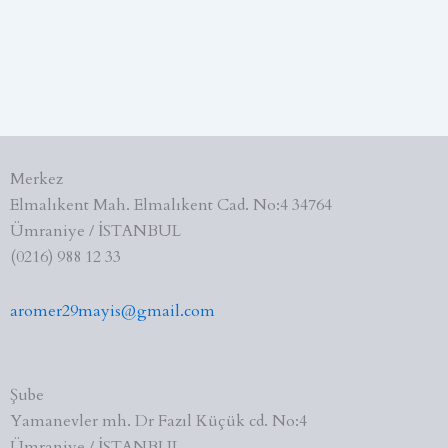
Merkez
Elmalıkent Mah. Elmalıkent Cad. No:4 34764
Ümraniye / İSTANBUL
(0216) 988 12 33
aromer29mayis@gmail.com
Şube
Yamanevler mh. Dr Fazıl Küçük cd. No:4
Ümraniye / İSTANBUL