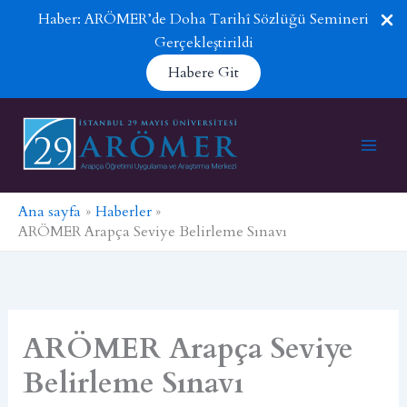
Haber: ARÖMER’de Doha Tarihî Sözlüğü Semineri
Gerçekleştirildi
Habere Git
İçeriğe
atla
Ana sayfa
Haberler
ARÖMER Arapça Seviye Belirleme Sınavı
ARÖMER Arapça Seviye
Belirleme Sınavı