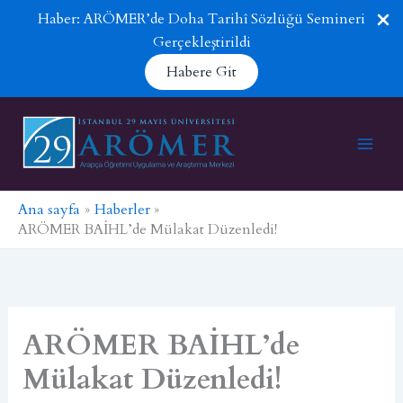
Haber: ARÖMER’de Doha Tarihî Sözlüğü Semineri
Gerçekleştirildi
Habere Git
İçeriğe
atla
Ana sayfa
Haberler
ARÖMER BAİHL’de Mülakat Düzenledi!
ARÖMER BAİHL’de
Mülakat Düzenledi!