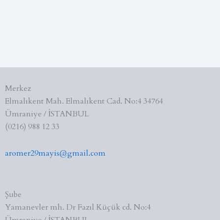
Merkez
Elmalıkent Mah. Elmalıkent Cad. No:4 34764
Ümraniye / İSTANBUL
(0216) 988 12 33
aromer29mayis@gmail.com
Şube
Yamanevler mh. Dr Fazıl Küçük cd. No:4