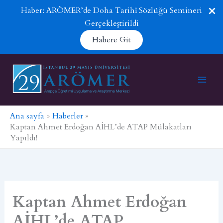
Haber: ARÖMER’de Doha Tarihî Sözlüğü Semineri
Gerçekleştirildi
Habere Git
İçeriğe
atla
Ana sayfa
Haberler
Kaptan Ahmet Erdoğan AİHL’de ATAP Mülakatları
Yapıldı!
Kaptan Ahmet Erdoğan
AİHL’de ATAP